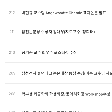
212
박현규 교수팀 Angewandte Chemie 표지논문 발표
211
암천논문상 수상자 김대우(지도교수: 정희태)
210
정기준 교수 최우수 포스터상 수상
209
삼성전자 휴먼테크 논문대상 동상 수상(이흔 교수님 지
208
학부생 화공학회 학생회장/동아리회장 Workshop수상