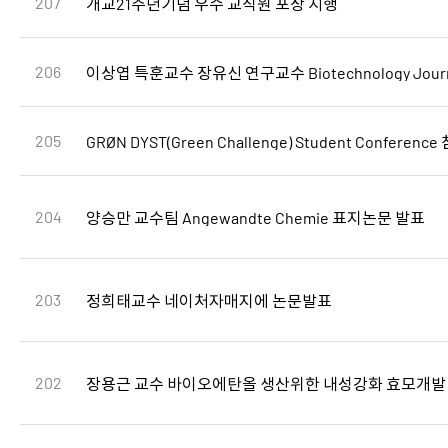
207
개교21주년기념 우수 교직원 포상 시행
206
이상엽 특훈교수 장유신 연구교수 Biotechnology Jou
205
204
양승만 교수팀 Angewandte Chemie 표지논문 발표
203
정희태교수 네이처자매지에 논문발표
202
장용근 교수 바이오에탄올 생산위한 내성강화 효모개발