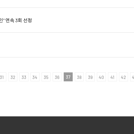
" 연속 3회 선정
37
31
32
33
34
35
36
38
39
40
41
42