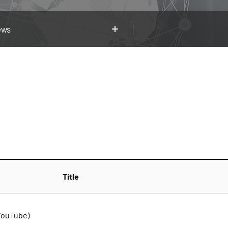
ews
Title
YouTube)