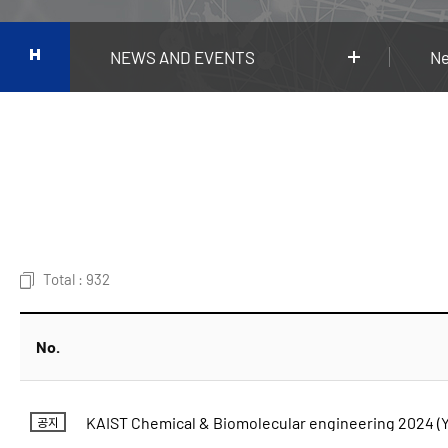
NEWS AND EVENTS
N
Total : 932
No.
KAIST Chemical & Biomolecular engineering 2024 (
공지