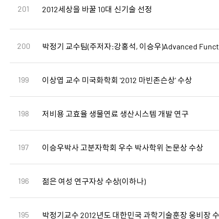
201
2012세상을 바꿀 10대 신기술 선정
200
박정기 교수팀(주저자:강홍석, 이승우)Advanced Functio
199
이상엽 교수 미국화학회 '2012 마빈존슨상' 수상
198
저비용 고효율 생물연료 생산시스템 개발 연구
197
이승우박사 고분자학회 우수 박사학위 논문상 수상
196
젊은 여성 연구자상 수상(이하나)
195
박정기교수 2012년도 대한민국 과학기술훈장 웅비장 