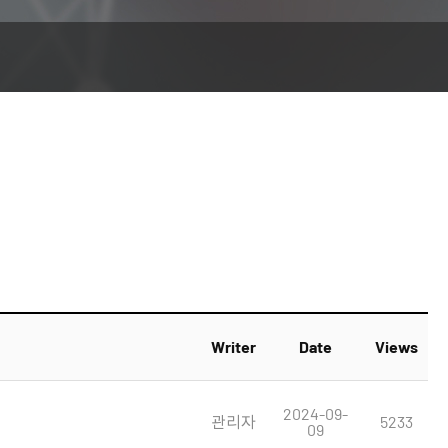
Writer
Date
Views
2024-09-
관리자
5233
09