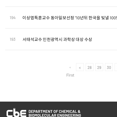
194
이상엽특훈교수 동아일보선정 "10년뒤 한국을 빛낼 100인
193
서태석교수 인천광역시 과학상 대상 수상
‹
<
28
29
30
First