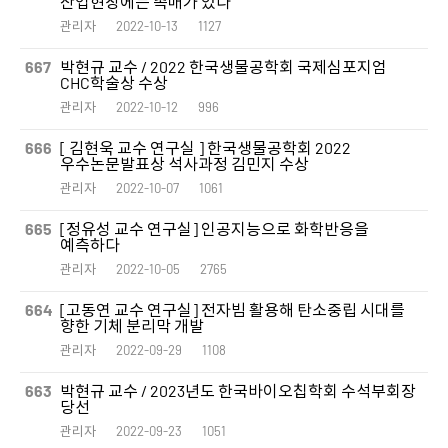
산업현장에는 촉매가 있다
관리자
2022-10-13
1127
667
박현규 교수 / 2022 한국생물공학회 국제심포지엄
CHC학술상 수상
관리자
2022-10-12
996
666
[ 김현욱 교수 연구실 ] 한국생물공학회 2022
우수논문발표상 석사과정 김민지 수상
관리자
2022-10-07
1061
665
[정유성 교수 연구실] 인공지능으로 화학반응을
예측하다
관리자
2022-10-05
2765
664
[고동연 교수 연구실] 전자빔 활용해 탄소중립 시대를
향한 기체 분리막 개발
관리자
2022-09-29
1108
663
박현규 교수 / 2023년도 한국바이오칩학회 수석부회장
당선
관리자
2022-09-23
1051