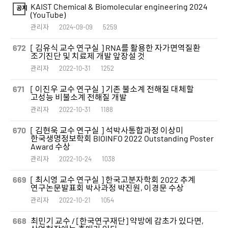
KAIST Chemical & Biomolecular engineering 2024
공지
(YouTube)
관리자
2024-09-09
5259
672
[ 김유식 교수 연구실 ] RNA를 활용한 자가면역질환
조기진단 및 치료제 개발 앞장설 것
관리자
2022-10-31
1252
671
[ 이진우 교수 연구실 ] 기존 불소계 전해질 대체할
고성능 비불소계 전해질 개발
관리자
2022-10-31
1188
670
[ 김현욱 교수 연구실 ] 석박사통합과정 이상미
한국생명정보학회 BIOINFO 2022 Outstanding Poster
Award 수상
관리자
2022-10-24
1038
669
[ 최시영 교수 연구실 ] 한국고분자학회 2022 추계
연구논문발표회 박사과정 박진원, 이경문 수상
관리자
2022-10-21
1054
668
최민기 교수 / [한국연구재단] 약방에 감초가 있다면,