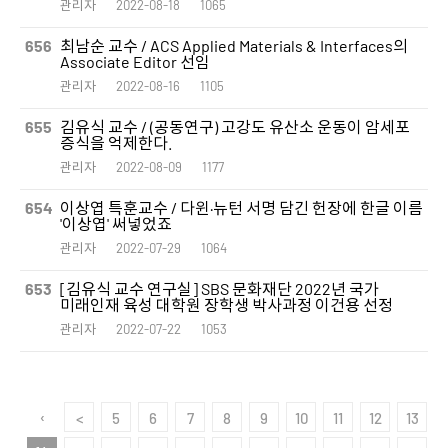
관리자
2022-08-18
1065
656
최남순 교수 / ACS Applied Materials & Interfaces의
Associate Editor 선임
관리자
2022-08-16
1105
655
김유식 교수 / (공동연구) 고강도 유산소 운동이 암세포
증식을 억제한다.
관리자
2022-08-09
1177
654
이상엽 특훈교수 / 다윈·뉴턴 서명 담긴 헌장에 한글 이름
'이상엽' 써넣었죠
관리자
2022-07-29
1064
653
[김유식 교수 연구실] SBS 문화재단 2022년 국가
미래인재 육성 대학원 장학생 박사과정 이건용 선정
관리자
2022-07-22
1053
‹
<
5
6
7
8
9
10
11
12
13
First