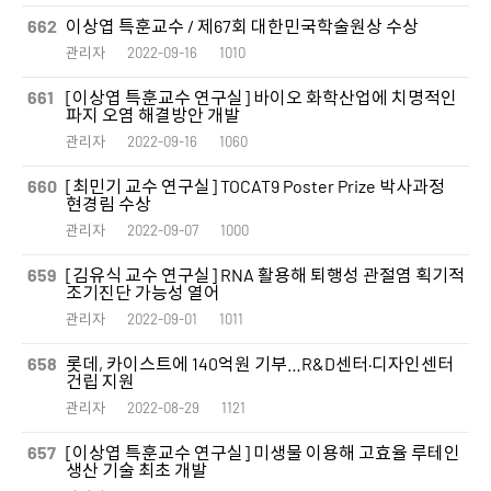
662
이상엽 특훈교수 / 제67회 대한민국학술원상 수상
관리자
2022-09-16
1010
661
[이상엽 특훈교수 연구실] 바이오 화학산업에 치명적인
파지 오염 해결방안 개발
관리자
2022-09-16
1060
660
[최민기 교수 연구실] TOCAT9 Poster Prize 박사과정
현경림 수상
관리자
2022-09-07
1000
659
[김유식 교수 연구실] RNA 활용해 퇴행성 관절염 획기적
조기진단 가능성 열어​
관리자
2022-09-01
1011
658
롯데, 카이스트에 140억원 기부…R&D센터·디자인센터
건립 지원
관리자
2022-08-29
1121
657
[이상엽 특훈교수 연구실] 미생물 이용해 고효율 루테인
생산 기술 최초 개발