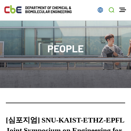
PEOPLE
[심포지엄] SNU-KAIST-ETHZ-EPFL
Joint Symposium on Engineering for