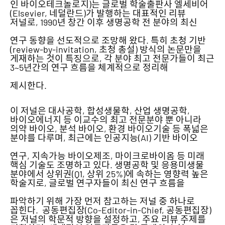
인 바이오테크놀로지)는 글로벌 학술출판사 엘세비어
(Elsevier, 네덜란드)가 발행하는 대표적인 리뷰
저널로, 1990년 창간 이후 생명공학 전 분야의 최신
연구 동향을 선도적으로 조망해 왔다. 특히 초청 기반
(review-by-invitation, 초청 총설) 방식의 논문만을
게재하는 것이 특징으로, 각 분야 최고 전문가들이 최근
3~5년간의 연구 흐름을 체계적으로 정리해
제시한다.
이 저널은 대사공학, 합성생물학, 산업 생명공학,
바이오에너지 등 이교수의 최고 전문분야 뿐 아니라
의약 바이오, 분석 바이오, 환경 바이오기술 등 폭넓은
분야를 다루며, 최근에는 인공지능(AI) 기반 바이오
연구, 지속가능 바이오제조, 마이크로바이옴 등 미래
핵심 기술도 조명하고 있다. 생명공학 및 응용미생물
분야에서 상위권(Q1, 상위 25%)에 속하는 영향력 높은
학술지로, 글로벌 연구자들이 최신 연구 흐름을
파악하기 위해 가장 먼저 참고하는 저널 중 하나로
꼽힌다. 공동편집장(Co-Editor-in-Chief, 공동편집장)
은 저널의 학문적 방향을 설정하고, 주요 리뷰 주제를