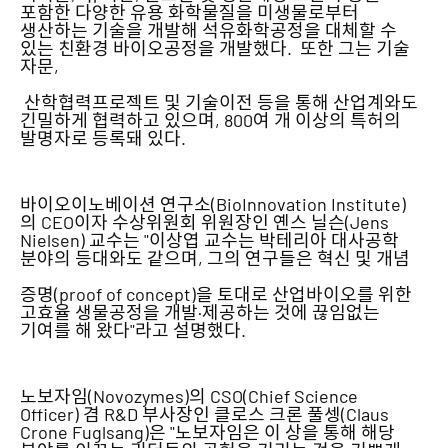
포함한 다양한 유용 화학물질을 미생물로부터
생산하는 기술을 개발해 석유화학공정을 대체할 수
있는 친환경 바이오공정을 개발했다. 또한 그는 기술
자문,
산학협력프로젝트 및 기술이전 등을 통해 산업계와도
긴밀하게 협력하고 있으며, 800여 개 이상의 특허의
발명자로 등록돼 있다.
바이오이노베이션 연구소(BioInnovation Institute)
의 CEO이자 수상위원회 위원장인 옌스 닐슨(Jens
Nielsen) 교수는 "이상엽 교수는 박테리아 대사공학
분야의 등대와도 같으며, 그의 연구들은 혁신 및 개념
증명(proof of concept)을 토대로 산업바이오를 위한
고효율 생물공정을 개발·제공하는 것에 끊임없는
기여를 해 왔다"라고 설명했다.
노보자임(Novozymes)의 CSO(Chief Science
Officer) 겸 R&D 부사장인 클로스 크론 풀셍(Claus
Crone Fuglsang)은 "노보자임은 이 상을 통해 해당