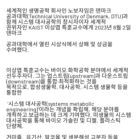
세계적인 생명공학 회사인 노보자임은 덴마크
공과대학(Technical University of Denmark, DTU)과
함께 시스템 대사공학의 창시자이자 세계적
권위자인 KAIST 이상엽 특훈교수에게 2023년 6월 2일
덴마크
공과대학에서 열린 시상식에서 상패 및 상금을
수여했다.
이상엽 특훈교수는 바이오 화학공학 분야에서 세계적
선두주자다. 그는 업스트림(upstream)과 다운스트림
(downstream)을 통합·최적화하는 것을
목적으로, 합성생물학, 대사공학, 시스템 생물학 등을
통합한
‘시스템 대사공학(systems metabolic
engineering)’이라는 개념을 확립해, 해당 분야를
개척하고 보급하는 데 크게 기여했다. 미생물의 시스템
대사공학을 통해 바이오 가솔린 및 디젤, 플라스틱
단량체,
거미줄, 유기산, 알코올 및 생분해성 고분자 등을